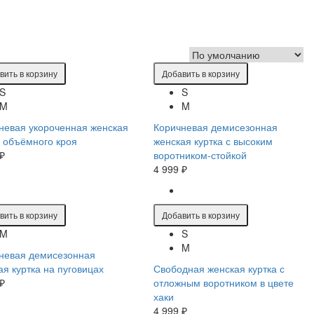
вить в корзину
Добавить в корзину
S
S
M
M
невая укороченная женская
Коричневая демисезонная
а объёмного кроя
женская куртка с высоким
 ₽
воротником-стойкой
4 999 ₽
вить в корзину
Добавить в корзину
M
S
M
невая демисезонная
ая куртка на пуговицах
Свободная женская куртка с
 ₽
отложным воротником в цвете
хаки
4 999 ₽