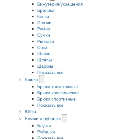
Бижутерия/украшения
Брелоки
Кепки
Платки
Ремни
Сумки
Рюкзаки
Очки
Шапки
Шляпы
Шарфы
Показать все
Брюки
Брюки трикотажные
Брюки классические
Брюки спортивные
Показать все
Юбки
Блузки и рубашки
Блузки
Рубашки
Показать все