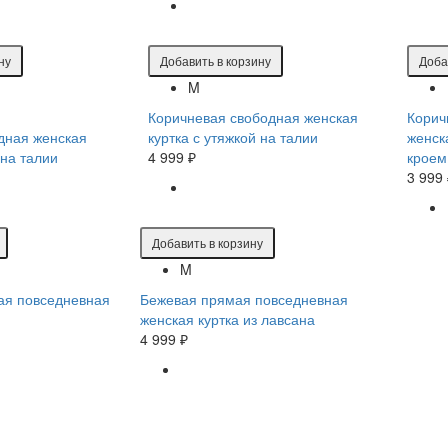
ну
Добавить в корзину
Доба
M
Коричневая свободная женская
Корич
дная женская
куртка с утяжкой на талии
женск
 на талии
4 999 ₽
кроем
3 999
Добавить в корзину
M
ая повседневная
Бежевая прямая повседневная
женская куртка из лавсана
4 999 ₽