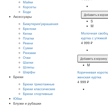
Майки
Корсеты
Боди
Добавить в корзи
Аксессуары
S
Бижутерия/украшения
M
Брелоки
Молочная свобо
Кепки
куртка с утяжкой
Платки
4 999 ₽
Ремни
Сумки
Рюкзаки
Очки
Добавить в корзину
Шапки
M
Шляпы
Шарфы
Коричневая коротк
Брюки
женская куртка
4 999 ₽
Брюки трикотажные
Брюки классические
Брюки спортивные
Юбки
Блузки и рубашки