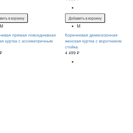
вить в корзину
Добавить в корзину
M
M
невая прямая повседневная
Коричневая демисезонная
ая куртка с ассиметричным
женская куртка с воротником
стойка
 ₽
4 499 ₽