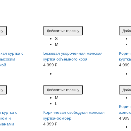
ну
Добавить в корзину
Доба
S
M
кая куртка с
Бежевая укороченная женская
Корич
высоким
куртка объёмного кроя
куртк
кой
4 999 ₽
4 999
ну
Добавить в корзину
Доба
M
L
Корич
 куртка с
Коричневая свободная женская
женск
ком и
куртка-бомбер
4 999
манами
4 999 ₽