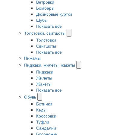
Ветровки
Бомберы
Джинсовые куртки
Шубы
Показать все
Толстовки, свитшоты
Толстовки
Свитшоты
Показать все
Пижамы
Пиджаки, жилеты, жакеты
Пиджаки
Жилеты
Жакеты
Показать все
Обувь
Ботинки
Кеды
Кроссовки
Туфли
Сандалии
Босоножки