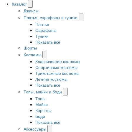
Каталог
Джинсы
Платья, сарафаны и туники
Платья
Сарафаны
Туники
Показать все
Шорты
Костюмы
Классические костюмы
Спортивные костюмы
Трикотажные костюмы
Летние костюмы
Показать все
Топы, майки и боди
Топы
Майки
Корсеты
Боди
Показать все
Аксессуары