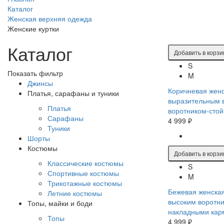
Каталог
Женская верхняя одежда
Женские куртки
Каталог
Добавить в корзи
S
Показать фильтр
M
Джинсы
Коричневая женс
Платья, сарафаны и туники
выразительным 
Платья
воротником-стой
Сарафаны
4 999 ₽
Туники
Шорты
Костюмы
Добавить в корзи
Классические костюмы
S
Спортивные костюмы
M
Трикотажные костюмы
Бежевая женская
Летние костюмы
высоким воротни
Топы, майки и боди
накладными кар
Топы
4 999 ₽