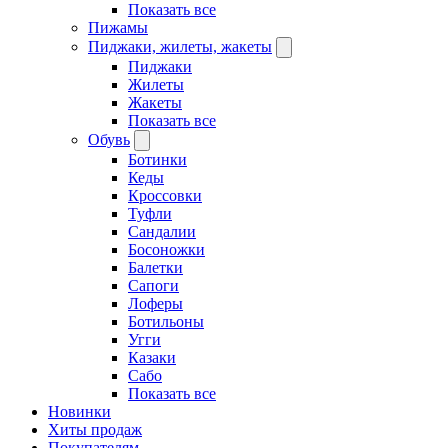
Показать все
Пижамы
Пиджаки, жилеты, жакеты
Пиджаки
Жилеты
Жакеты
Показать все
Обувь
Ботинки
Кеды
Кроссовки
Туфли
Сандалии
Босоножки
Балетки
Сапоги
Лоферы
Ботильоны
Угги
Казаки
Сабо
Показать все
Новинки
Хиты продаж
Покупателям