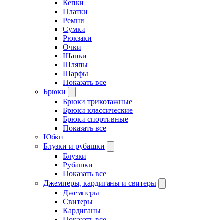
Кепки
Платки
Ремни
Сумки
Рюкзаки
Очки
Шапки
Шляпы
Шарфы
Показать все
Брюки
Брюки трикотажные
Брюки классические
Брюки спортивные
Показать все
Юбки
Блузки и рубашки
Блузки
Рубашки
Показать все
Джемперы, кардиганы и свитеры
Джемперы
Свитеры
Кардиганы
Показать все