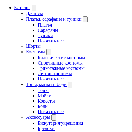
Каталог
Джинсы
Платья, сарафаны и туники
Платья
Сарафаны
Туники
Показать все
Шорты
Костюмы
Классические костюмы
Спортивные костюмы
Трикотажные костюмы
Летние костюмы
Показать все
Топы, майки и боди
Топы
Майки
Корсеты
Боди
Показать все
Аксессуары
Бижутерия/украшения
Брелоки