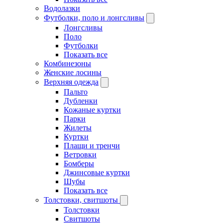
Водолазки
Футболки, поло и лонгсливы
Лонгсливы
Поло
Футболки
Показать все
Комбинезоны
Женские лосины
Верхняя одежда
Пальто
Дубленки
Кожаные куртки
Парки
Жилеты
Куртки
Плащи и тренчи
Ветровки
Бомберы
Джинсовые куртки
Шубы
Показать все
Толстовки, свитшоты
Толстовки
Свитшоты