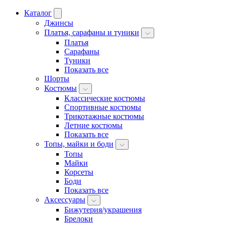
Каталог
Джинсы
Платья, сарафаны и туники
Платья
Сарафаны
Туники
Показать все
Шорты
Костюмы
Классические костюмы
Спортивные костюмы
Трикотажные костюмы
Летние костюмы
Показать все
Топы, майки и боди
Топы
Майки
Корсеты
Боди
Показать все
Аксессуары
Бижутерия/украшения
Брелоки