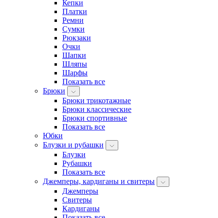
Кепки
Платки
Ремни
Сумки
Рюкзаки
Очки
Шапки
Шляпы
Шарфы
Показать все
Брюки
Брюки трикотажные
Брюки классические
Брюки спортивные
Показать все
Юбки
Блузки и рубашки
Блузки
Рубашки
Показать все
Джемперы, кардиганы и свитеры
Джемперы
Свитеры
Кардиганы
Показать все