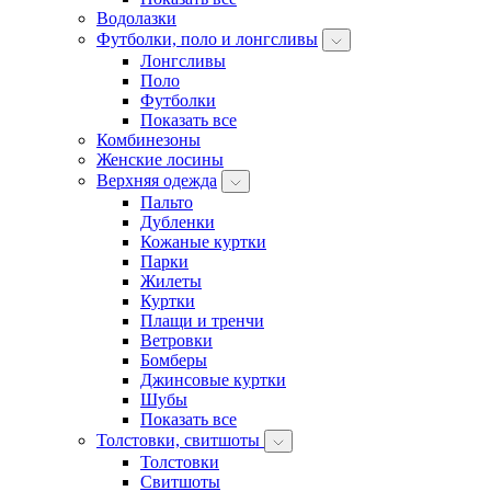
Водолазки
Футболки, поло и лонгсливы
Лонгсливы
Поло
Футболки
Показать все
Комбинезоны
Женские лосины
Верхняя одежда
Пальто
Дубленки
Кожаные куртки
Парки
Жилеты
Куртки
Плащи и тренчи
Ветровки
Бомберы
Джинсовые куртки
Шубы
Показать все
Толстовки, свитшоты
Толстовки
Свитшоты