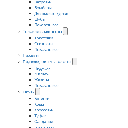
Ветровки
Бомберы
Джинсовые куртки
Шубы
Показать все
Толстовки, свитшоты
Толстовки
Свитшоты
Показать все
Пижамы
Пиджаки, жилеты, жакеты
Пиджаки
Жилеты
Жакеты
Показать все
Обувь
Ботинки
Кеды
Кроссовки
Туфли
Сандалии
Босоножки