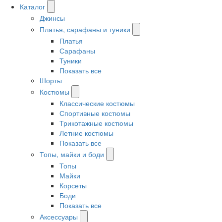
Каталог
Джинсы
Платья, сарафаны и туники
Платья
Сарафаны
Туники
Показать все
Шорты
Костюмы
Классические костюмы
Спортивные костюмы
Трикотажные костюмы
Летние костюмы
Показать все
Топы, майки и боди
Топы
Майки
Корсеты
Боди
Показать все
Аксессуары