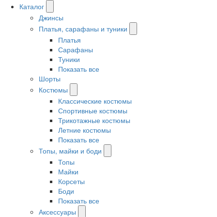
Каталог
Джинсы
Платья, сарафаны и туники
Платья
Сарафаны
Туники
Показать все
Шорты
Костюмы
Классические костюмы
Спортивные костюмы
Трикотажные костюмы
Летние костюмы
Показать все
Топы, майки и боди
Топы
Майки
Корсеты
Боди
Показать все
Аксессуары