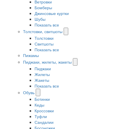
Ветровки
Бомберы
Джинсовые куртки
Шубы
Показать все
Толстовки, свитшоты
Толстовки
Свитшоты
Показать все
Пижамы
Пиджаки, жилеты, жакеты
Пиджаки
Жилеты
Жакеты
Показать все
Обувь
Ботинки
Кеды
Кроссовки
Туфли
Сандалии
Босоножки