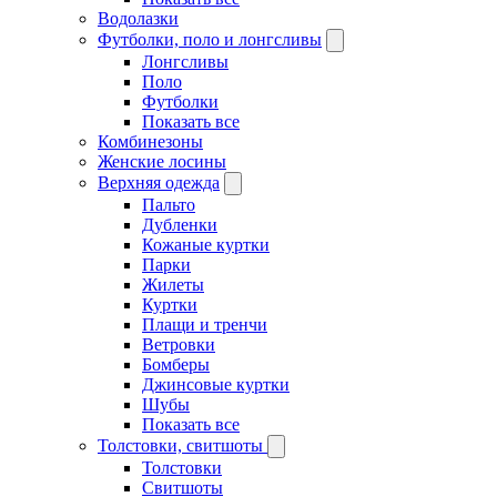
Водолазки
Футболки, поло и лонгсливы
Лонгсливы
Поло
Футболки
Показать все
Комбинезоны
Женские лосины
Верхняя одежда
Пальто
Дубленки
Кожаные куртки
Парки
Жилеты
Куртки
Плащи и тренчи
Ветровки
Бомберы
Джинсовые куртки
Шубы
Показать все
Толстовки, свитшоты
Толстовки
Свитшоты