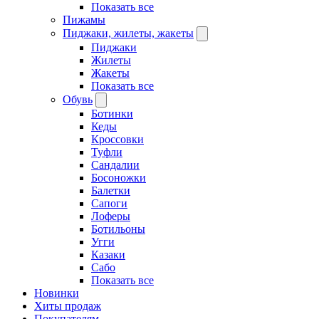
Показать все
Пижамы
Пиджаки, жилеты, жакеты
Пиджаки
Жилеты
Жакеты
Показать все
Обувь
Ботинки
Кеды
Кроссовки
Туфли
Сандалии
Босоножки
Балетки
Сапоги
Лоферы
Ботильоны
Угги
Казаки
Сабо
Показать все
Новинки
Хиты продаж
Покупателям