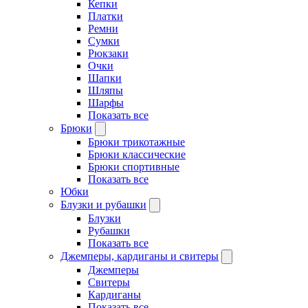
Кепки
Платки
Ремни
Сумки
Рюкзаки
Очки
Шапки
Шляпы
Шарфы
Показать все
Брюки
Брюки трикотажные
Брюки классические
Брюки спортивные
Показать все
Юбки
Блузки и рубашки
Блузки
Рубашки
Показать все
Джемперы, кардиганы и свитеры
Джемперы
Свитеры
Кардиганы
Показать все