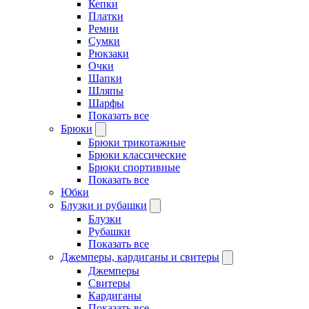
Кепки
Платки
Ремни
Сумки
Рюкзаки
Очки
Шапки
Шляпы
Шарфы
Показать все
Брюки
Брюки трикотажные
Брюки классические
Брюки спортивные
Показать все
Юбки
Блузки и рубашки
Блузки
Рубашки
Показать все
Джемперы, кардиганы и свитеры
Джемперы
Свитеры
Кардиганы
Показать все