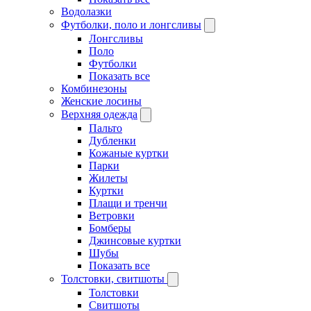
Водолазки
Футболки, поло и лонгсливы
Лонгсливы
Поло
Футболки
Показать все
Комбинезоны
Женские лосины
Верхняя одежда
Пальто
Дубленки
Кожаные куртки
Парки
Жилеты
Куртки
Плащи и тренчи
Ветровки
Бомберы
Джинсовые куртки
Шубы
Показать все
Толстовки, свитшоты
Толстовки
Свитшоты