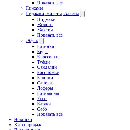
Показать все
Пижамы
Пиджаки, жилеты, жакеты
Пиджаки
Жилеты
Жакеты
Показать все
Обувь
Ботинки
Кеды
Кроссовки
Туфли
Сандалии
Босоножки
Балетки
Сапоги
Лоферы
Ботильоны
Угги
Казаки
Сабо
Показать все
Новинки
Хиты продаж
Покупателям