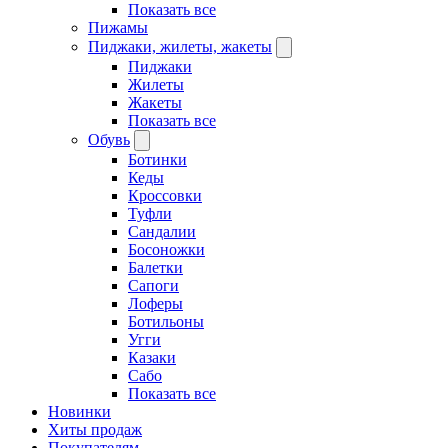
Показать все
Пижамы
Пиджаки, жилеты, жакеты
Пиджаки
Жилеты
Жакеты
Показать все
Обувь
Ботинки
Кеды
Кроссовки
Туфли
Сандалии
Босоножки
Балетки
Сапоги
Лоферы
Ботильоны
Угги
Казаки
Сабо
Показать все
Новинки
Хиты продаж
Покупателям