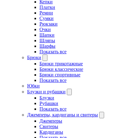
Кепки
Платки
Ремни
Сумки
Рюкзаки
Очки
Шапки
Шляпы
Шарфы
Показать все
Брюки
Брюки трикотажные
Брюки классические
Брюки спортивные
Показать все
Юбки
Блузки и рубашки
Блузки
Рубашки
Показать все
Джемперы, кардиганы и свитеры
Джемперы
Свитеры
Кардиганы
Показать все