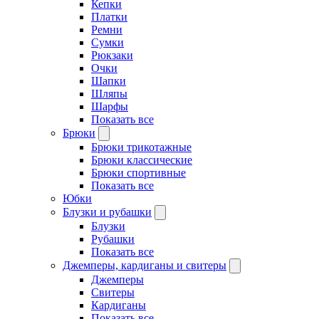
Кепки
Платки
Ремни
Сумки
Рюкзаки
Очки
Шапки
Шляпы
Шарфы
Показать все
Брюки
Брюки трикотажные
Брюки классические
Брюки спортивные
Показать все
Юбки
Блузки и рубашки
Блузки
Рубашки
Показать все
Джемперы, кардиганы и свитеры
Джемперы
Свитеры
Кардиганы
Показать все