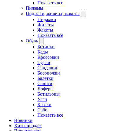
Показать все
Пижамы
Пиджаки, жилеты, жакеты
Пиджаки
Жилеты
Жакеты
Показать все
Обувь
Ботинки
Кеды
Кроссовки
Туфли
Сандалии
Босоножки
Балетки
Сапоги
Лоферы
Ботильоны
Угги
Казаки
Сабо
Показать все
Новинки
Хиты продаж
Покупателям