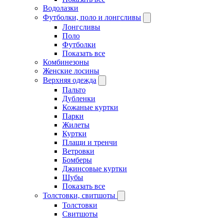
Водолазки
Футболки, поло и лонгсливы
Лонгсливы
Поло
Футболки
Показать все
Комбинезоны
Женские лосины
Верхняя одежда
Пальто
Дубленки
Кожаные куртки
Парки
Жилеты
Куртки
Плащи и тренчи
Ветровки
Бомберы
Джинсовые куртки
Шубы
Показать все
Толстовки, свитшоты
Толстовки
Свитшоты