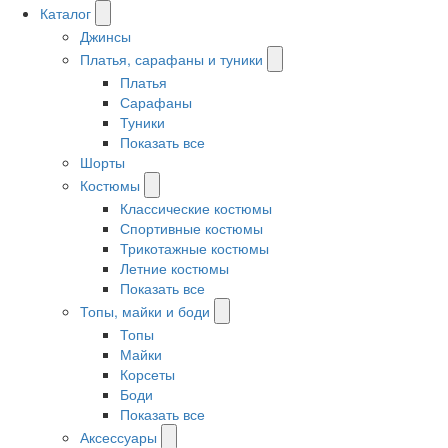
Каталог
Джинсы
Платья, сарафаны и туники
Платья
Сарафаны
Туники
Показать все
Шорты
Костюмы
Классические костюмы
Спортивные костюмы
Трикотажные костюмы
Летние костюмы
Показать все
Топы, майки и боди
Топы
Майки
Корсеты
Боди
Показать все
Аксессуары