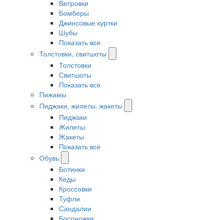
Ветровки
Бомберы
Джинсовые куртки
Шубы
Показать все
Толстовки, свитшоты
Толстовки
Свитшоты
Показать все
Пижамы
Пиджаки, жилеты, жакеты
Пиджаки
Жилеты
Жакеты
Показать все
Обувь
Ботинки
Кеды
Кроссовки
Туфли
Сандалии
Босоножки