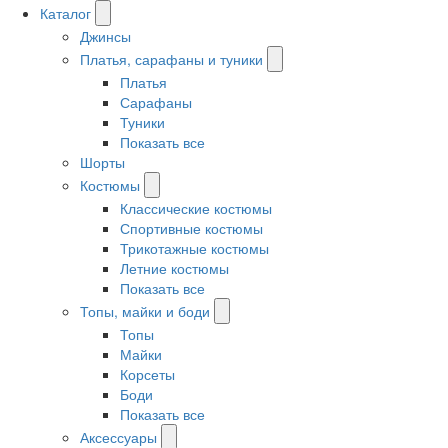
Каталог
Джинсы
Платья, сарафаны и туники
Платья
Сарафаны
Туники
Показать все
Шорты
Костюмы
Классические костюмы
Спортивные костюмы
Трикотажные костюмы
Летние костюмы
Показать все
Топы, майки и боди
Топы
Майки
Корсеты
Боди
Показать все
Аксессуары