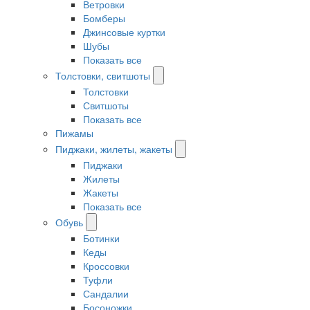
Ветровки
Бомберы
Джинсовые куртки
Шубы
Показать все
Толстовки, свитшоты
Толстовки
Свитшоты
Показать все
Пижамы
Пиджаки, жилеты, жакеты
Пиджаки
Жилеты
Жакеты
Показать все
Обувь
Ботинки
Кеды
Кроссовки
Туфли
Сандалии
Босоножки