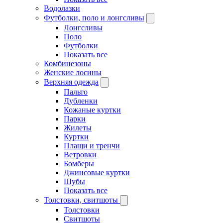
Водолазки
Футболки, поло и лонгсливы
Лонгсливы
Поло
Футболки
Показать все
Комбинезоны
Женские лосины
Верхняя одежда
Пальто
Дубленки
Кожаные куртки
Парки
Жилеты
Куртки
Плащи и тренчи
Ветровки
Бомберы
Джинсовые куртки
Шубы
Показать все
Толстовки, свитшоты
Толстовки
Свитшоты