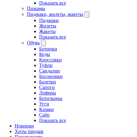
Показать все
Пижамы
Пиджаки, жилеты, жакеты
Пиджаки
Жилеты
Жакеты
Показать все
Обувь
Ботинки
Кеды
Кроссовки
Туфли
Сандалии
Босоножки
Балетки
Сапоги
Лоферы
Ботильоны
Угги
Казаки
Сабо
Показать все
Новинки
Хиты продаж
Покупателям