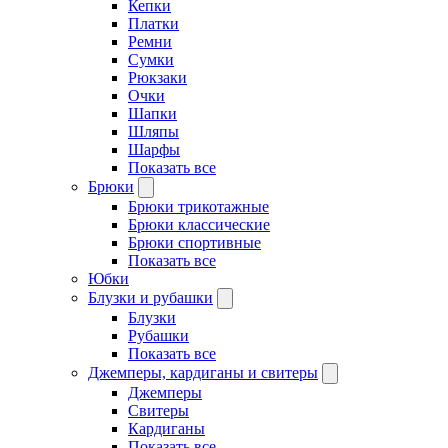
Кепки
Платки
Ремни
Сумки
Рюкзаки
Очки
Шапки
Шляпы
Шарфы
Показать все
Брюки
Брюки трикотажные
Брюки классические
Брюки спортивные
Показать все
Юбки
Блузки и рубашки
Блузки
Рубашки
Показать все
Джемперы, кардиганы и свитеры
Джемперы
Свитеры
Кардиганы
Показать все