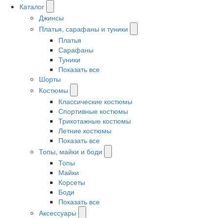
Каталог
Джинсы
Платья, сарафаны и туники
Платья
Сарафаны
Туники
Показать все
Шорты
Костюмы
Классические костюмы
Спортивные костюмы
Трикотажные костюмы
Летние костюмы
Показать все
Топы, майки и боди
Топы
Майки
Корсеты
Боди
Показать все
Аксессуары