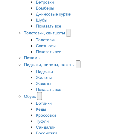
Ветровки
Бомберы
Джинсовые куртки
Шубы
Показать все
Толстовки, свитшоты
Толстовки
Свитшоты
Показать все
Пижамы
Пиджаки, жилеты, жакеты
Пиджаки
Жилеты
Жакеты
Показать все
Обувь
Ботинки
Кеды
Кроссовки
Туфли
Сандалии
Босоножки