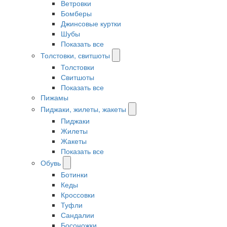
Ветровки
Бомберы
Джинсовые куртки
Шубы
Показать все
Толстовки, свитшоты
Толстовки
Свитшоты
Показать все
Пижамы
Пиджаки, жилеты, жакеты
Пиджаки
Жилеты
Жакеты
Показать все
Обувь
Ботинки
Кеды
Кроссовки
Туфли
Сандалии
Босоножки