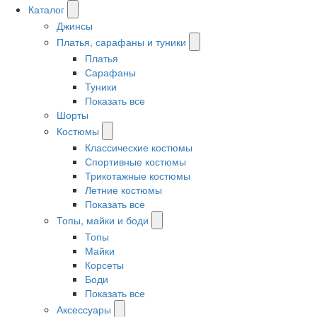
Каталог
Джинсы
Платья, сарафаны и туники
Платья
Сарафаны
Туники
Показать все
Шорты
Костюмы
Классические костюмы
Спортивные костюмы
Трикотажные костюмы
Летние костюмы
Показать все
Топы, майки и боди
Топы
Майки
Корсеты
Боди
Показать все
Аксессуары