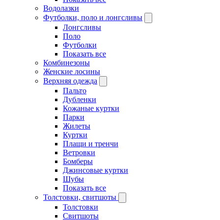
Водолазки
Футболки, поло и лонгсливы
Лонгсливы
Поло
Футболки
Показать все
Комбинезоны
Женские лосины
Верхняя одежда
Пальто
Дубленки
Кожаные куртки
Парки
Жилеты
Куртки
Плащи и тренчи
Ветровки
Бомберы
Джинсовые куртки
Шубы
Показать все
Толстовки, свитшоты
Толстовки
Свитшоты