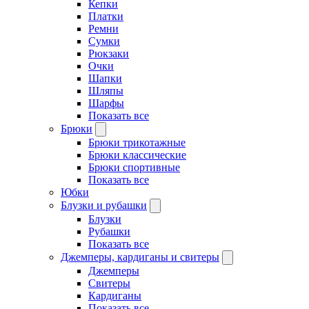
Кепки
Платки
Ремни
Сумки
Рюкзаки
Очки
Шапки
Шляпы
Шарфы
Показать все
Брюки
Брюки трикотажные
Брюки классические
Брюки спортивные
Показать все
Юбки
Блузки и рубашки
Блузки
Рубашки
Показать все
Джемперы, кардиганы и свитеры
Джемперы
Свитеры
Кардиганы
Показать все