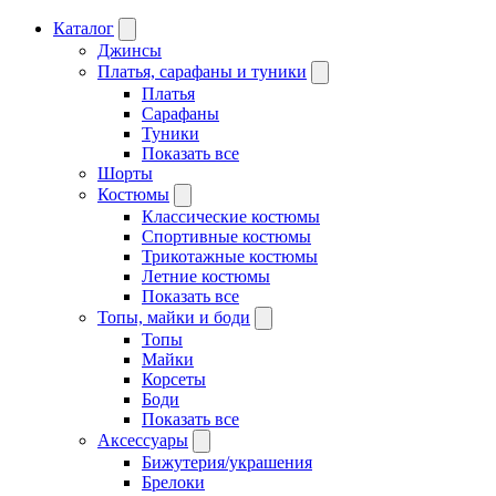
Каталог
Джинсы
Платья, сарафаны и туники
Платья
Сарафаны
Туники
Показать все
Шорты
Костюмы
Классические костюмы
Спортивные костюмы
Трикотажные костюмы
Летние костюмы
Показать все
Топы, майки и боди
Топы
Майки
Корсеты
Боди
Показать все
Аксессуары
Бижутерия/украшения
Брелоки