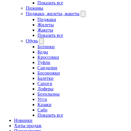
Показать все
Пижамы
Пиджаки, жилеты, жакеты
Пиджаки
Жилеты
Жакеты
Показать все
Обувь
Ботинки
Кеды
Кроссовки
Туфли
Сандалии
Босоножки
Балетки
Сапоги
Лоферы
Ботильоны
Угги
Казаки
Сабо
Показать все
Новинки
Хиты продаж
Покупателям