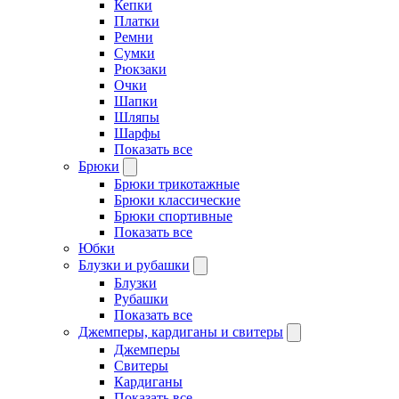
Кепки
Платки
Ремни
Сумки
Рюкзаки
Очки
Шапки
Шляпы
Шарфы
Показать все
Брюки
Брюки трикотажные
Брюки классические
Брюки спортивные
Показать все
Юбки
Блузки и рубашки
Блузки
Рубашки
Показать все
Джемперы, кардиганы и свитеры
Джемперы
Свитеры
Кардиганы
Показать все