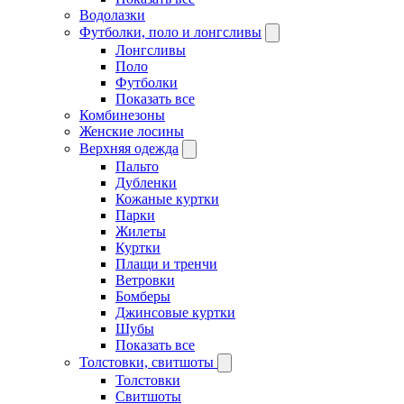
Водолазки
Футболки, поло и лонгсливы
Лонгсливы
Поло
Футболки
Показать все
Комбинезоны
Женские лосины
Верхняя одежда
Пальто
Дубленки
Кожаные куртки
Парки
Жилеты
Куртки
Плащи и тренчи
Ветровки
Бомберы
Джинсовые куртки
Шубы
Показать все
Толстовки, свитшоты
Толстовки
Свитшоты