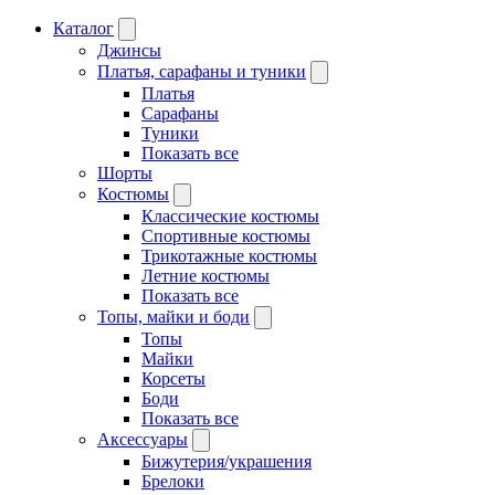
Каталог
Джинсы
Платья, сарафаны и туники
Платья
Сарафаны
Туники
Показать все
Шорты
Костюмы
Классические костюмы
Спортивные костюмы
Трикотажные костюмы
Летние костюмы
Показать все
Топы, майки и боди
Топы
Майки
Корсеты
Боди
Показать все
Аксессуары
Бижутерия/украшения
Брелоки