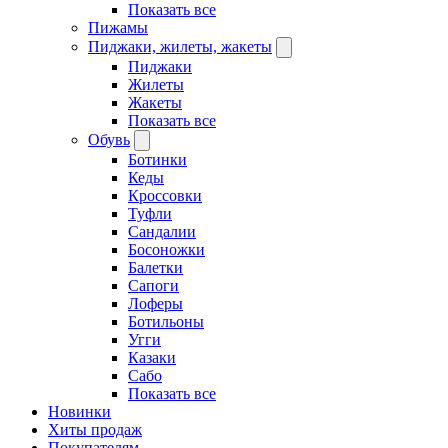
Показать все
Пижамы
Пиджаки, жилеты, жакеты
Пиджаки
Жилеты
Жакеты
Показать все
Обувь
Ботинки
Кеды
Кроссовки
Туфли
Сандалии
Босоножки
Балетки
Сапоги
Лоферы
Ботильоны
Угги
Казаки
Сабо
Показать все
Новинки
Хиты продаж
Покупателям