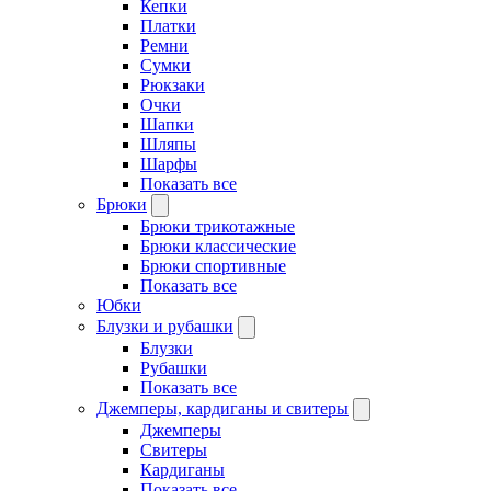
Кепки
Платки
Ремни
Сумки
Рюкзаки
Очки
Шапки
Шляпы
Шарфы
Показать все
Брюки
Брюки трикотажные
Брюки классические
Брюки спортивные
Показать все
Юбки
Блузки и рубашки
Блузки
Рубашки
Показать все
Джемперы, кардиганы и свитеры
Джемперы
Свитеры
Кардиганы
Показать все