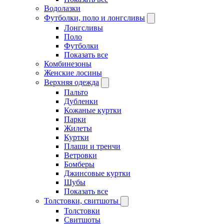
Водолазки
Футболки, поло и лонгсливы
Лонгсливы
Поло
Футболки
Показать все
Комбинезоны
Женские лосины
Верхняя одежда
Пальто
Дубленки
Кожаные куртки
Парки
Жилеты
Куртки
Плащи и тренчи
Ветровки
Бомберы
Джинсовые куртки
Шубы
Показать все
Толстовки, свитшоты
Толстовки
Свитшоты