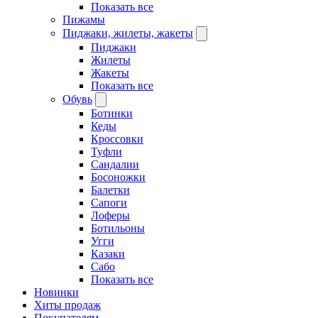
Показать все
Пижамы
Пиджаки, жилеты, жакеты
Пиджаки
Жилеты
Жакеты
Показать все
Обувь
Ботинки
Кеды
Кроссовки
Туфли
Сандалии
Босоножки
Балетки
Сапоги
Лоферы
Ботильоны
Угги
Казаки
Сабо
Показать все
Новинки
Хиты продаж
Покупателям