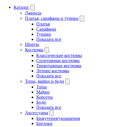
Каталог
Джинсы
Платья, сарафаны и туники
Платья
Сарафаны
Туники
Показать все
Шорты
Костюмы
Классические костюмы
Спортивные костюмы
Трикотажные костюмы
Летние костюмы
Показать все
Топы, майки и боди
Топы
Майки
Корсеты
Боди
Показать все
Аксессуары
Бижутерия/украшения
Брелоки