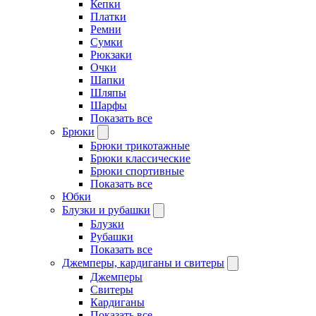
Кепки
Платки
Ремни
Сумки
Рюкзаки
Очки
Шапки
Шляпы
Шарфы
Показать все
Брюки
Брюки трикотажные
Брюки классические
Брюки спортивные
Показать все
Юбки
Блузки и рубашки
Блузки
Рубашки
Показать все
Джемперы, кардиганы и свитеры
Джемперы
Свитеры
Кардиганы
Показать все