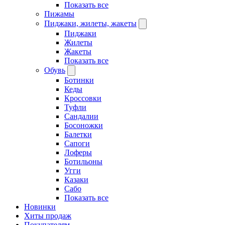
Показать все
Пижамы
Пиджаки, жилеты, жакеты
Пиджаки
Жилеты
Жакеты
Показать все
Обувь
Ботинки
Кеды
Кроссовки
Туфли
Сандалии
Босоножки
Балетки
Сапоги
Лоферы
Ботильоны
Угги
Казаки
Сабо
Показать все
Новинки
Хиты продаж
Покупателям