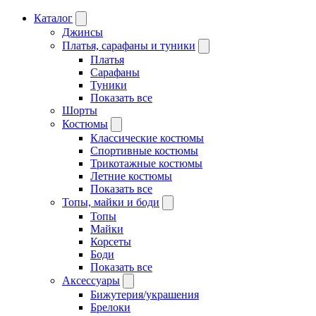
Каталог
Джинсы
Платья, сарафаны и туники
Платья
Сарафаны
Туники
Показать все
Шорты
Костюмы
Классические костюмы
Спортивные костюмы
Трикотажные костюмы
Летние костюмы
Показать все
Топы, майки и боди
Топы
Майки
Корсеты
Боди
Показать все
Аксессуары
Бижутерия/украшения
Брелоки