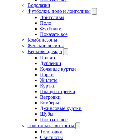
Водолазки
Футболки, поло и лонгсливы
Лонгсливы
Поло
Футболки
Показать все
Комбинезоны
Женские лосины
Верхняя одежда
Пальто
Дубленки
Кожаные куртки
Парки
Жилеты
Куртки
Плащи и тренчи
Ветровки
Бомберы
Джинсовые куртки
Шубы
Показать все
Толстовки, свитшоты
Толстовки
Свитшоты