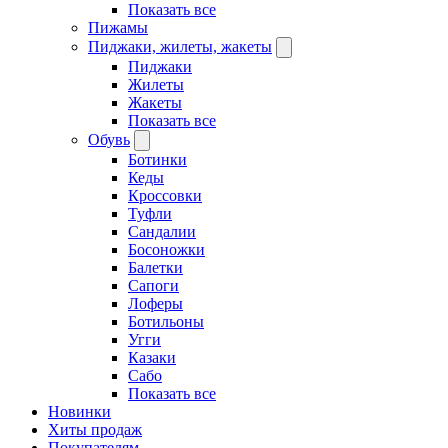
Показать все
Пижамы
Пиджаки, жилеты, жакеты
Пиджаки
Жилеты
Жакеты
Показать все
Обувь
Ботинки
Кеды
Кроссовки
Туфли
Сандалии
Босоножки
Балетки
Сапоги
Лоферы
Ботильоны
Угги
Казаки
Сабо
Показать все
Новинки
Хиты продаж
Покупателям