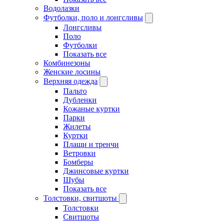
Водолазки
Футболки, поло и лонгсливы
Лонгсливы
Поло
Футболки
Показать все
Комбинезоны
Женские лосины
Верхняя одежда
Пальто
Дубленки
Кожаные куртки
Парки
Жилеты
Куртки
Плащи и тренчи
Ветровки
Бомберы
Джинсовые куртки
Шубы
Показать все
Толстовки, свитшоты
Толстовки
Свитшоты