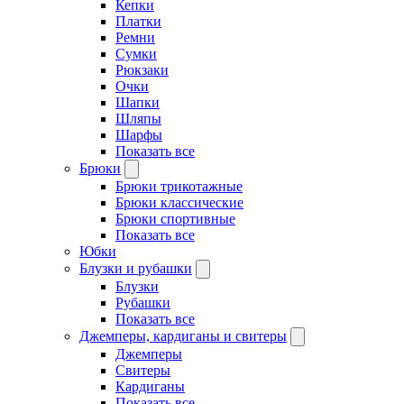
Кепки
Платки
Ремни
Сумки
Рюкзаки
Очки
Шапки
Шляпы
Шарфы
Показать все
Брюки
Брюки трикотажные
Брюки классические
Брюки спортивные
Показать все
Юбки
Блузки и рубашки
Блузки
Рубашки
Показать все
Джемперы, кардиганы и свитеры
Джемперы
Свитеры
Кардиганы
Показать все