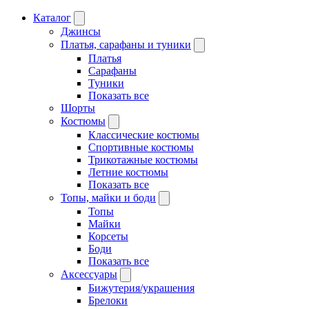
Каталог
Джинсы
Платья, сарафаны и туники
Платья
Сарафаны
Туники
Показать все
Шорты
Костюмы
Классические костюмы
Спортивные костюмы
Трикотажные костюмы
Летние костюмы
Показать все
Топы, майки и боди
Топы
Майки
Корсеты
Боди
Показать все
Аксессуары
Бижутерия/украшения
Брелоки