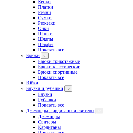
Кепки
Платки
Ремни
Сумки
Рюкзаки
Очки
Шапки
Шляпы
Шарфы
Показать все
Брюки
Брюки трикотажные
Брюки классические
Брюки спортивные
Показать все
Юбки
Блузки и рубашки
Блузки
Рубашки
Показать все
Джемперы, кардиганы и свитеры
Джемперы
Свитеры
Кардиганы
Показать все