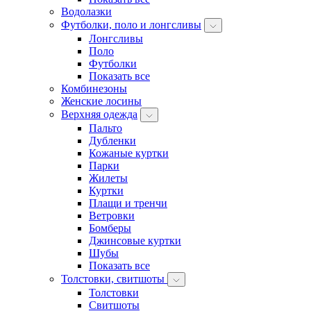
Водолазки
Футболки, поло и лонгсливы
Лонгсливы
Поло
Футболки
Показать все
Комбинезоны
Женские лосины
Верхняя одежда
Пальто
Дубленки
Кожаные куртки
Парки
Жилеты
Куртки
Плащи и тренчи
Ветровки
Бомберы
Джинсовые куртки
Шубы
Показать все
Толстовки, свитшоты
Толстовки
Свитшоты