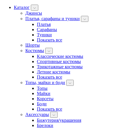
Каталог
Джинсы
Платья, сарафаны и туники
Платья
Сарафаны
Туники
Показать все
Шорты
Костюмы
Классические костюмы
Спортивные костюмы
Трикотажные костюмы
Летние костюмы
Показать все
Топы, майки и боди
Топы
Майки
Корсеты
Боди
Показать все
Аксессуары
Бижутерия/украшения
Брелоки