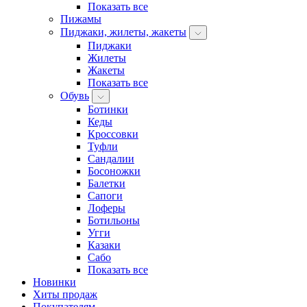
Показать все
Пижамы
Пиджаки, жилеты, жакеты
Пиджаки
Жилеты
Жакеты
Показать все
Обувь
Ботинки
Кеды
Кроссовки
Туфли
Сандалии
Босоножки
Балетки
Сапоги
Лоферы
Ботильоны
Угги
Казаки
Сабо
Показать все
Новинки
Хиты продаж
Покупателям