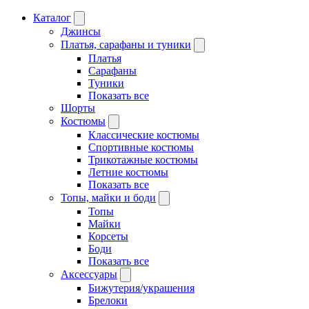
Каталог
Джинсы
Платья, сарафаны и туники
Платья
Сарафаны
Туники
Показать все
Шорты
Костюмы
Классические костюмы
Спортивные костюмы
Трикотажные костюмы
Летние костюмы
Показать все
Топы, майки и боди
Топы
Майки
Корсеты
Боди
Показать все
Аксессуары
Бижутерия/украшения
Брелоки