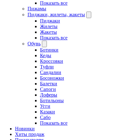
Показать все
Пижамы
Пиджаки, жилеты, жакеты
Пиджаки
Жилеты
Жакеты
Показать все
Обувь
Ботинки
Кеды
Кроссовки
Туфли
Сандалии
Босоножки
Балетки
Сапоги
Лоферы
Ботильоны
Угги
Казаки
Сабо
Показать все
Новинки
Хиты продаж
Покупателям