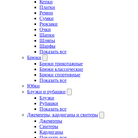
Кепки
Платки
Ремни
Сумки
Рюкзаки
Очки
Шапки
Шляпы
Шарфы
Показать все
Брюки
Брюки трикотажные
Брюки классические
Брюки спортивные
Показать все
Юбки
Блузки и рубашки
Блузки
Рубашки
Показать все
Джемперы, кардиганы и свитеры
Джемперы
Свитеры
Кардиганы
Показать все