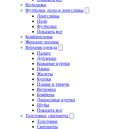
Водолазки
Футболки, поло и лонгсливы
Лонгсливы
Поло
Футболки
Показать все
Комбинезоны
Женские лосины
Верхняя одежда
Пальто
Дубленки
Кожаные куртки
Парки
Жилеты
Куртки
Плащи и тренчи
Ветровки
Бомберы
Джинсовые куртки
Шубы
Показать все
Толстовки, свитшоты
Толстовки
Свитшоты