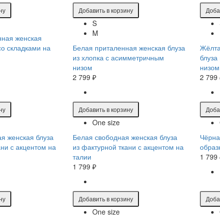
ну
Добавить в корзину
Доба
S
M
нная женская
со складками на
Белая приталенная женская блуза
Жёлта
из хлопка с асимметричным
блуза
низом
низом
2 799 ₽
2 799
ну
Добавить в корзину
Доба
One size
я женская блуза
Белая свободная женская блуза
Чёрна
ани с акцентом на
из фактурной ткани с акцентом на
образ
талии
1 799
1 799 ₽
ну
Добавить в корзину
Доба
One size