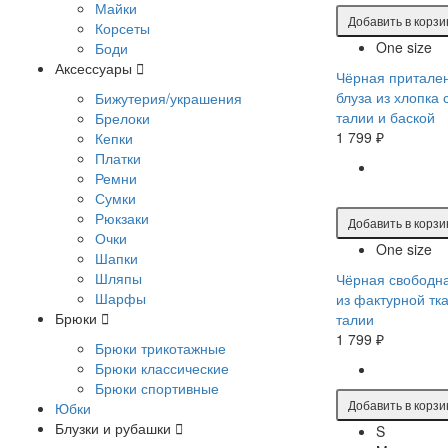
Майки
Добавить в корзи
Корсеты
One size
Боди
Аксессуары
Чёрная притале
блуза из хлопка 
Бижутерия/украшения
талии и баской
Брелоки
1 799 ₽
Кепки
Платки
Ремни
Сумки
Рюкзаки
Добавить в корзи
Очки
One size
Шапки
Шляпы
Чёрная свободна
Шарфы
из фактурной тк
Брюки
талии
1 799 ₽
Брюки трикотажные
Брюки классические
Брюки спортивные
Добавить в корзи
Юбки
Блузки и рубашки
S