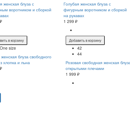
я женская блуза с
Голубая женская блуза с
ным воротником и сборкой
фигурным воротником и сборкой
кавах
на рукавах
 ₽
1 299 ₽
вить в корзину
Добавить в корзину
One size
42
44
 женская блуза свободного
из хлопка и льна
Розовая свободная женская блуза
 ₽
открытыми плечами
1 999 ₽