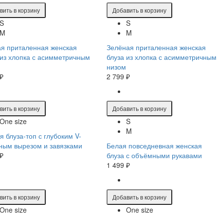
вить в корзину
Добавить в корзину
S
S
M
M
я приталенная женская
Зелёная приталенная женская
 из хлопка с асимметричным
блуза из хлопка с асимметричным
низом
 ₽
2 799 ₽
вить в корзину
Добавить в корзину
One size
S
M
я блуза-топ с глубоким V-
ным вырезом и завязками
Белая повседневная женская
 ₽
блуза с объёмными рукавами
1 499 ₽
вить в корзину
Добавить в корзину
One size
One size