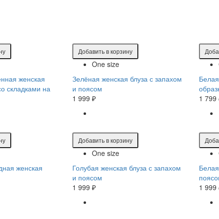
ну
Добавить в корзину
Доба
One size
енная женская
Зелёная женская блуза с запахом
Белая
со складками на
и поясом
образ
1 999 ₽
1 799
ну
Добавить в корзину
Доба
One size
дная женская
Голубая женская блуза с запахом
Белая
и поясом
поясо
1 999 ₽
1 999