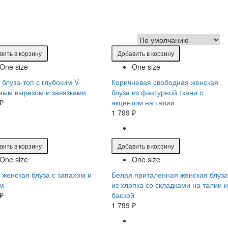
вить в корзину
Добавить в корзину
One size
One size
 блуза-топ с глубоким V-
Коричневая свободная женская
ным вырезом и завязками
блуза из фактурной ткани с
 ₽
акцентом на талии
1 799 ₽
вить в корзину
Добавить в корзину
One size
One size
 женская блуза с запахом и
Белая приталенная женская блуза
м
из хлопка со складками на талии и
 ₽
баской
1 799 ₽