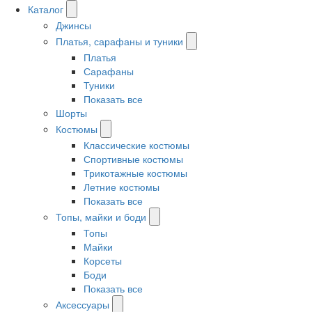
Каталог
Джинсы
Платья, сарафаны и туники
Платья
Сарафаны
Туники
Показать все
Шорты
Костюмы
Классические костюмы
Спортивные костюмы
Трикотажные костюмы
Летние костюмы
Показать все
Топы, майки и боди
Топы
Майки
Корсеты
Боди
Показать все
Аксессуары