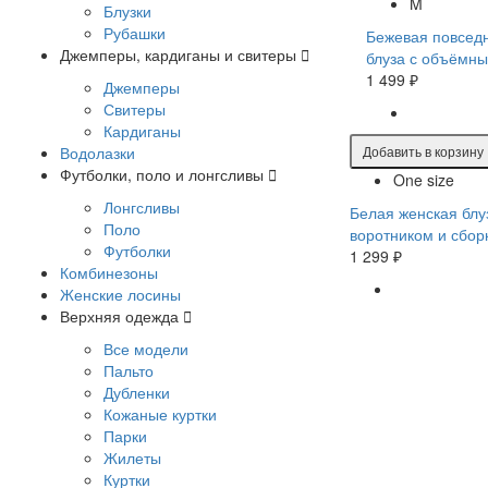
M
Блузки
Рубашки
Бежевая повсед
Джемперы, кардиганы и свитеры
блуза с объёмн
1 499 ₽
Джемперы
Свитеры
Кардиганы
Водолазки
Добавить в корзину
Футболки, поло и лонгсливы
One size
Лонгсливы
Белая женская блу
Поло
воротником и сбор
Футболки
1 299 ₽
Комбинезоны
Женские лосины
Верхняя одежда
Все модели
Пальто
Дубленки
Кожаные куртки
Парки
Жилеты
Куртки