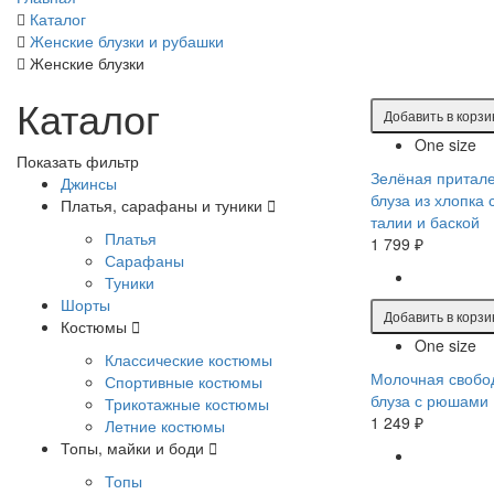
Каталог
Женские блузки и рубашки
Женские блузки
Каталог
Добавить в корзи
One size
Показать фильтр
Зелёная притал
Джинсы
блуза из хлопка 
Платья, сарафаны и туники
талии и баской
Платья
1 799 ₽
Сарафаны
Туники
Шорты
Добавить в корзи
Костюмы
One size
Классические костюмы
Молочная свобо
Спортивные костюмы
блуза с рюшами
Трикотажные костюмы
1 249 ₽
Летние костюмы
Топы, майки и боди
Топы