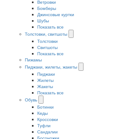
Ветровки
Бомберы
Джинсовые куртки
Шубы
Показать все
Толстовки, свитшоты
Толстовки
Свитшоты
Показать все
Пижамы
Пиджаки, жилеты, жакеты
Пиджаки
Жилеты
Жакеты
Показать все
Обувь
Ботинки
Кеды
Кроссовки
Туфли
Сандалии
Босоножки