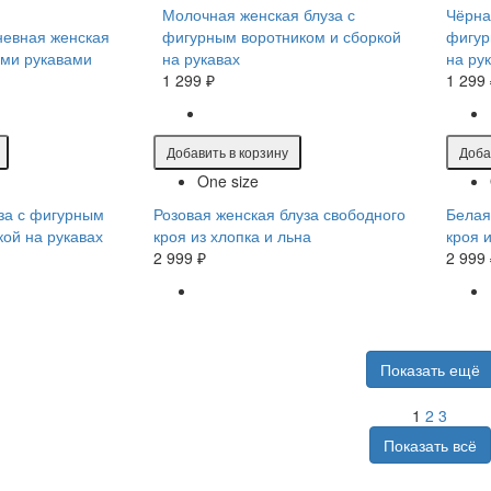
Молочная женская блуза с
Чёрна
невная женская
фигурным воротником и сборкой
фигур
ыми рукавами
на рукавах
на ру
1 299 ₽
1 299
Добавить в корзину
Доба
One size
за с фигурным
Розовая женская блуза свободного
Белая
кой на рукавах
кроя из хлопка и льна
кроя 
2 999 ₽
2 999
Показать ещё
1
2
3
Показать всё