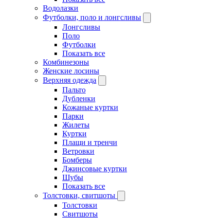
Водолазки
Футболки, поло и лонгсливы
Лонгсливы
Поло
Футболки
Показать все
Комбинезоны
Женские лосины
Верхняя одежда
Пальто
Дубленки
Кожаные куртки
Парки
Жилеты
Куртки
Плащи и тренчи
Ветровки
Бомберы
Джинсовые куртки
Шубы
Показать все
Толстовки, свитшоты
Толстовки
Свитшоты