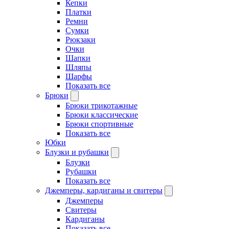
Кепки
Платки
Ремни
Сумки
Рюкзаки
Очки
Шапки
Шляпы
Шарфы
Показать все
Брюки
Брюки трикотажные
Брюки классические
Брюки спортивные
Показать все
Юбки
Блузки и рубашки
Блузки
Рубашки
Показать все
Джемперы, кардиганы и свитеры
Джемперы
Свитеры
Кардиганы
Показать все