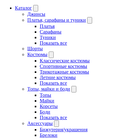
Каталог
Джинсы
Платья, сарафаны и туники
Платья
Сарафаны
Туники
Показать все
Шорты
Костюмы
Классические костюмы
Спортивные костюмы
Трикотажные костюмы
Летние костюмы
Показать все
Топы, майки и боди
Топы
Майки
Корсеты
Боди
Показать все
Аксессуары
Бижутерия/украшения
Брелоки