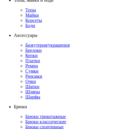
Топы, майки и боди
Топы
Майки
Корсеты
Боди
Аксессуары
Бижутерия/украшения
Брелоки
Кепки
Платки
Ремни
Сумки
Рюкзаки
Очки
Шапки
Шляпы
Шарфы
Брюки
Брюки трикотажные
Брюки классические
Брюки спортивные