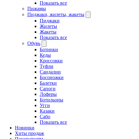
Показать все
Пижамы
Пиджаки, жилеты, жакеты
Пиджаки
Жилеты
Жакеты
Показать все
Обувь
Ботинки
Кеды
Кроссовки
Туфли
Сандалии
Босоножки
Балетки
Сапоги
Лоферы
Ботильоны
Угги
Казаки
Сабо
Показать все
Новинки
Хиты продаж
Покупателям