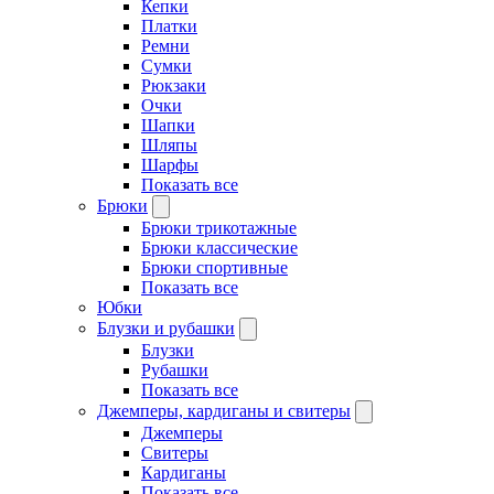
Кепки
Платки
Ремни
Сумки
Рюкзаки
Очки
Шапки
Шляпы
Шарфы
Показать все
Брюки
Брюки трикотажные
Брюки классические
Брюки спортивные
Показать все
Юбки
Блузки и рубашки
Блузки
Рубашки
Показать все
Джемперы, кардиганы и свитеры
Джемперы
Свитеры
Кардиганы
Показать все