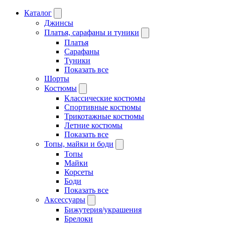
Каталог
Джинсы
Платья, сарафаны и туники
Платья
Сарафаны
Туники
Показать все
Шорты
Костюмы
Классические костюмы
Спортивные костюмы
Трикотажные костюмы
Летние костюмы
Показать все
Топы, майки и боди
Топы
Майки
Корсеты
Боди
Показать все
Аксессуары
Бижутерия/украшения
Брелоки