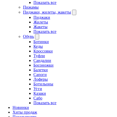
Показать все
Пижамы
Пиджаки, жилеты, жакеты
Пиджаки
Жилеты
Жакеты
Показать все
Обувь
Ботинки
Кеды
Кроссовки
Туфли
Сандалии
Босоножки
Балетки
Сапоги
Лоферы
Ботильоны
Угги
Казаки
Сабо
Показать все
Новинки
Хиты продаж
Покупателям