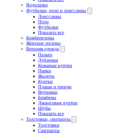
Водолазки
Футболки, поло и лонгсливы
Лонгсливы
Поло
Футболки
Показать все
Комбинезоны
Женские лосины
Верхняя одежда
Пальто
Дубленки
Кожаные куртки
Парки
Жилеты
Куртки
Плащи и тренчи
Ветровки
Бомберы
Джинсовые куртки
Шубы
Показать все
Толстовки, свитшоты
Толстовки
Свитшоты