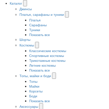
Каталог
Джинсы
Платья, сарафаны и туники
Платья
Сарафаны
Туники
Показать все
Шорты
Костюмы
Классические костюмы
Спортивные костюмы
Трикотажные костюмы
Летние костюмы
Показать все
Топы, майки и боди
Топы
Майки
Корсеты
Боди
Показать все
Аксессуары