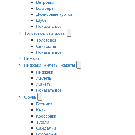
Ветровки
Бомберы
Джинсовые куртки
Шубы
Показать все
Толстовки, свитшоты
Толстовки
Свитшоты
Показать все
Пижамы
Пиджаки, жилеты, жакеты
Пиджаки
Жилеты
Жакеты
Показать все
Обувь
Ботинки
Кеды
Кроссовки
Туфли
Сандалии
Босоножки