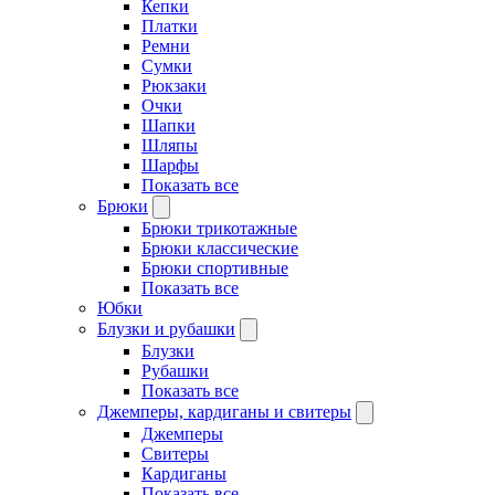
Кепки
Платки
Ремни
Сумки
Рюкзаки
Очки
Шапки
Шляпы
Шарфы
Показать все
Брюки
Брюки трикотажные
Брюки классические
Брюки спортивные
Показать все
Юбки
Блузки и рубашки
Блузки
Рубашки
Показать все
Джемперы, кардиганы и свитеры
Джемперы
Свитеры
Кардиганы
Показать все