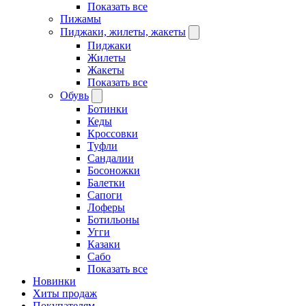
Показать все
Пижамы
Пиджаки, жилеты, жакеты
Пиджаки
Жилеты
Жакеты
Показать все
Обувь
Ботинки
Кеды
Кроссовки
Туфли
Сандалии
Босоножки
Балетки
Сапоги
Лоферы
Ботильоны
Угги
Казаки
Сабо
Показать все
Новинки
Хиты продаж
Покупателям