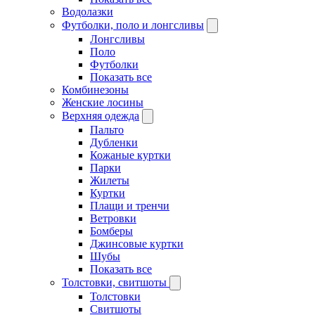
Водолазки
Футболки, поло и лонгсливы
Лонгсливы
Поло
Футболки
Показать все
Комбинезоны
Женские лосины
Верхняя одежда
Пальто
Дубленки
Кожаные куртки
Парки
Жилеты
Куртки
Плащи и тренчи
Ветровки
Бомберы
Джинсовые куртки
Шубы
Показать все
Толстовки, свитшоты
Толстовки
Свитшоты