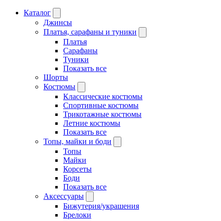
Каталог
Джинсы
Платья, сарафаны и туники
Платья
Сарафаны
Туники
Показать все
Шорты
Костюмы
Классические костюмы
Спортивные костюмы
Трикотажные костюмы
Летние костюмы
Показать все
Топы, майки и боди
Топы
Майки
Корсеты
Боди
Показать все
Аксессуары
Бижутерия/украшения
Брелоки