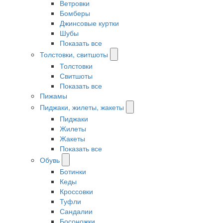
Ветровки
Бомберы
Джинсовые куртки
Шубы
Показать все
Толстовки, свитшоты
Толстовки
Свитшоты
Показать все
Пижамы
Пиджаки, жилеты, жакеты
Пиджаки
Жилеты
Жакеты
Показать все
Обувь
Ботинки
Кеды
Кроссовки
Туфли
Сандалии
Босоножки