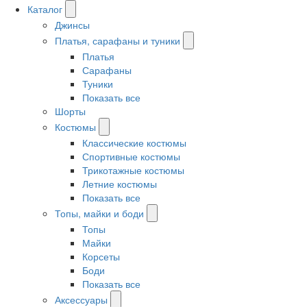
Каталог
Джинсы
Платья, сарафаны и туники
Платья
Сарафаны
Туники
Показать все
Шорты
Костюмы
Классические костюмы
Спортивные костюмы
Трикотажные костюмы
Летние костюмы
Показать все
Топы, майки и боди
Топы
Майки
Корсеты
Боди
Показать все
Аксессуары