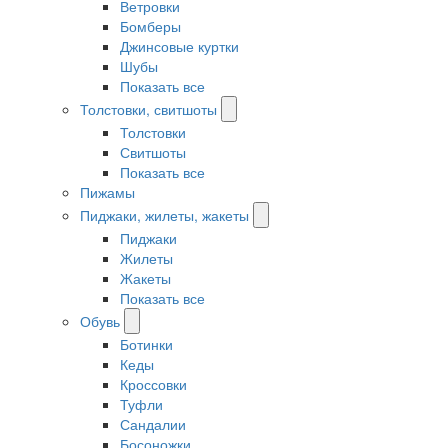
Ветровки
Бомберы
Джинсовые куртки
Шубы
Показать все
Толстовки, свитшоты
Толстовки
Свитшоты
Показать все
Пижамы
Пиджаки, жилеты, жакеты
Пиджаки
Жилеты
Жакеты
Показать все
Обувь
Ботинки
Кеды
Кроссовки
Туфли
Сандалии
Босоножки