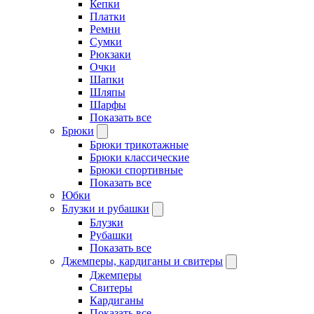
Кепки
Платки
Ремни
Сумки
Рюкзаки
Очки
Шапки
Шляпы
Шарфы
Показать все
Брюки
Брюки трикотажные
Брюки классические
Брюки спортивные
Показать все
Юбки
Блузки и рубашки
Блузки
Рубашки
Показать все
Джемперы, кардиганы и свитеры
Джемперы
Свитеры
Кардиганы
Показать все