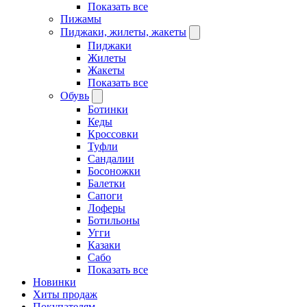
Показать все
Пижамы
Пиджаки, жилеты, жакеты
Пиджаки
Жилеты
Жакеты
Показать все
Обувь
Ботинки
Кеды
Кроссовки
Туфли
Сандалии
Босоножки
Балетки
Сапоги
Лоферы
Ботильоны
Угги
Казаки
Сабо
Показать все
Новинки
Хиты продаж
Покупателям