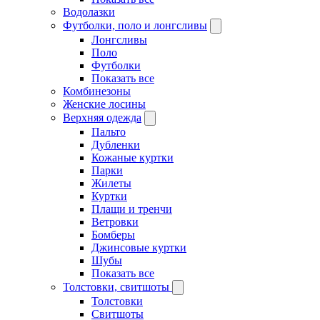
Водолазки
Футболки, поло и лонгсливы
Лонгсливы
Поло
Футболки
Показать все
Комбинезоны
Женские лосины
Верхняя одежда
Пальто
Дубленки
Кожаные куртки
Парки
Жилеты
Куртки
Плащи и тренчи
Ветровки
Бомберы
Джинсовые куртки
Шубы
Показать все
Толстовки, свитшоты
Толстовки
Свитшоты