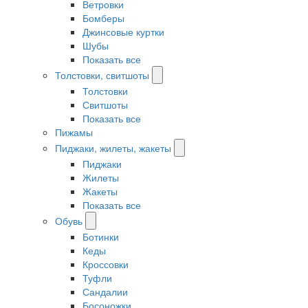
Ветровки
Бомберы
Джинсовые куртки
Шубы
Показать все
Толстовки, свитшоты
Толстовки
Свитшоты
Показать все
Пижамы
Пиджаки, жилеты, жакеты
Пиджаки
Жилеты
Жакеты
Показать все
Обувь
Ботинки
Кеды
Кроссовки
Туфли
Сандалии
Босоножки