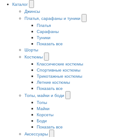
Каталог
Джинсы
Платья, сарафаны и туники
Платья
Сарафаны
Туники
Показать все
Шорты
Костюмы
Классические костюмы
Спортивные костюмы
Трикотажные костюмы
Летние костюмы
Показать все
Топы, майки и боди
Топы
Майки
Корсеты
Боди
Показать все
Аксессуары