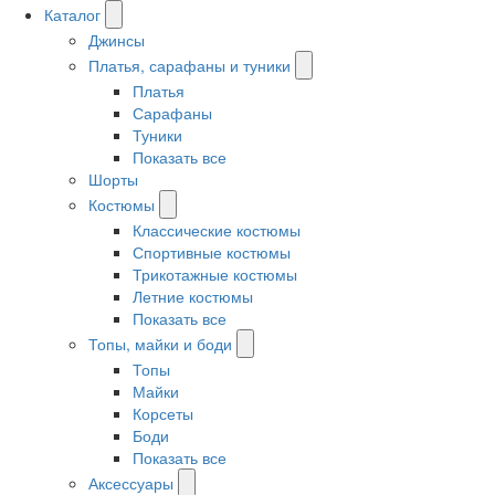
Каталог
Джинсы
Платья, сарафаны и туники
Платья
Сарафаны
Туники
Показать все
Шорты
Костюмы
Классические костюмы
Спортивные костюмы
Трикотажные костюмы
Летние костюмы
Показать все
Топы, майки и боди
Топы
Майки
Корсеты
Боди
Показать все
Аксессуары