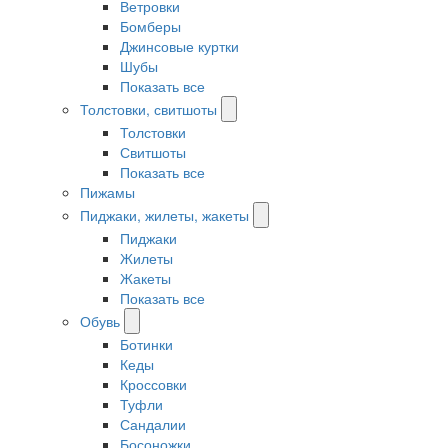
Ветровки
Бомберы
Джинсовые куртки
Шубы
Показать все
Толстовки, свитшоты
Толстовки
Свитшоты
Показать все
Пижамы
Пиджаки, жилеты, жакеты
Пиджаки
Жилеты
Жакеты
Показать все
Обувь
Ботинки
Кеды
Кроссовки
Туфли
Сандалии
Босоножки