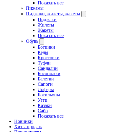
Показать все
Пижамы
Пиджаки, жилеты, жакеты
Пиджаки
Жилеты
Жакеты
Показать все
Обувь
Ботинки
Кеды
Кроссовки
Туфли
Сандалии
Босоножки
Балетки
Сапоги
Лоферы
Ботильоны
Угги
Казаки
Сабо
Показать все
Новинки
Хиты продаж
Покупателям