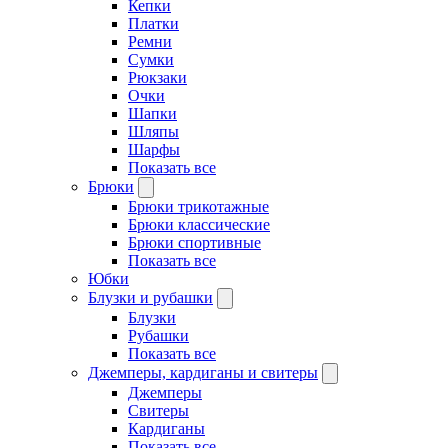
Кепки
Платки
Ремни
Сумки
Рюкзаки
Очки
Шапки
Шляпы
Шарфы
Показать все
Брюки
Брюки трикотажные
Брюки классические
Брюки спортивные
Показать все
Юбки
Блузки и рубашки
Блузки
Рубашки
Показать все
Джемперы, кардиганы и свитеры
Джемперы
Свитеры
Кардиганы
Показать все