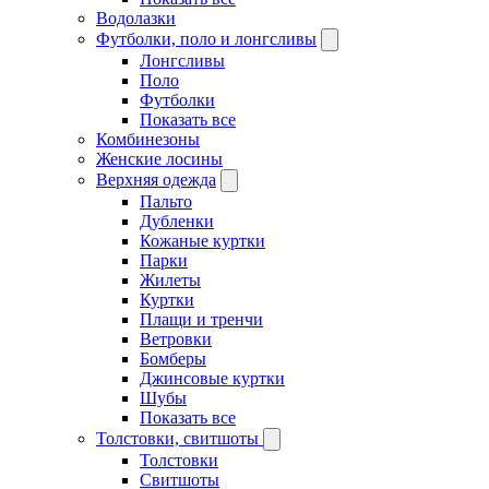
Водолазки
Футболки, поло и лонгсливы
Лонгсливы
Поло
Футболки
Показать все
Комбинезоны
Женские лосины
Верхняя одежда
Пальто
Дубленки
Кожаные куртки
Парки
Жилеты
Куртки
Плащи и тренчи
Ветровки
Бомберы
Джинсовые куртки
Шубы
Показать все
Толстовки, свитшоты
Толстовки
Свитшоты