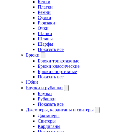
Кепки
Платки
Ремни
Сумки
Рюкзаки
Очки
Шапки
Шляпы
Шарфы
Показать все
Брюки
Брюки трикотажные
Брюки классические
Брюки спортивные
Показать все
Юбки
Блузки и рубашки
Блузки
Рубашки
Показать все
Джемперы, кардиганы и свитеры
Джемперы
Свитеры
Кардиганы
Показать все