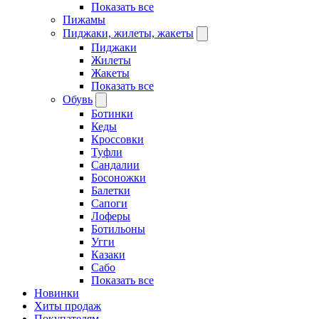
Показать все
Пижамы
Пиджаки, жилеты, жакеты
Пиджаки
Жилеты
Жакеты
Показать все
Обувь
Ботинки
Кеды
Кроссовки
Туфли
Сандалии
Босоножки
Балетки
Сапоги
Лоферы
Ботильоны
Угги
Казаки
Сабо
Показать все
Новинки
Хиты продаж
Покупателям