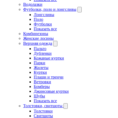
Водолазки
Футболки, поло и лонгсливы
Лонгсливы
Поло
Футболки
Показать все
Комбинезоны
Женские лосины
Верхняя одежда
Пальто
Дубленки
Кожаные куртки
Парки
Жилеты
Куртки
Плащи и тренчи
Ветровки
Бомберы
Джинсовые куртки
Шубы
Показать все
Толстовки, свитшоты
Толстовки
Свитшоты