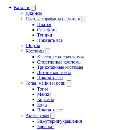
Каталог
Джинсы
Платья, сарафаны и туники
Платья
Сарафаны
Туники
Показать все
Шорты
Костюмы
Классические костюмы
Спортивные костюмы
Трикотажные костюмы
Летние костюмы
Показать все
Топы, майки и боди
Топы
Майки
Корсеты
Боди
Показать все
Аксессуары
Бижутерия/украшения
Брелоки