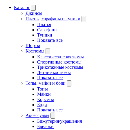
Каталог
Джинсы
Платья, сарафаны и туники
Платья
Сарафаны
Туники
Показать все
Шорты
Костюмы
Классические костюмы
Спортивные костюмы
Трикотажные костюмы
Летние костюмы
Показать все
Топы, майки и боди
Топы
Майки
Корсеты
Боди
Показать все
Аксессуары
Бижутерия/украшения
Брелоки