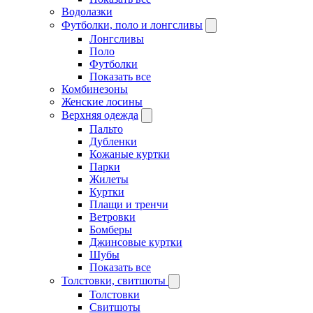
Водолазки
Футболки, поло и лонгсливы
Лонгсливы
Поло
Футболки
Показать все
Комбинезоны
Женские лосины
Верхняя одежда
Пальто
Дубленки
Кожаные куртки
Парки
Жилеты
Куртки
Плащи и тренчи
Ветровки
Бомберы
Джинсовые куртки
Шубы
Показать все
Толстовки, свитшоты
Толстовки
Свитшоты