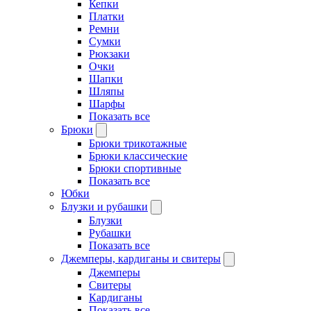
Кепки
Платки
Ремни
Сумки
Рюкзаки
Очки
Шапки
Шляпы
Шарфы
Показать все
Брюки
Брюки трикотажные
Брюки классические
Брюки спортивные
Показать все
Юбки
Блузки и рубашки
Блузки
Рубашки
Показать все
Джемперы, кардиганы и свитеры
Джемперы
Свитеры
Кардиганы
Показать все