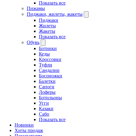
Показать все
Пижамы
Пиджаки, жилеты, жакеты
Пиджаки
Жилеты
Жакеты
Показать все
Обувь
Ботинки
Кеды
Кроссовки
Туфли
Сандалии
Босоножки
Балетки
Сапоги
Лоферы
Ботильоны
Угги
Казаки
Сабо
Показать все
Новинки
Хиты продаж
Покупателям