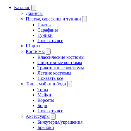
Каталог
Джинсы
Платья, сарафаны и туники
Платья
Сарафаны
Туники
Показать все
Шорты
Костюмы
Классические костюмы
Спортивные костюмы
Трикотажные костюмы
Летние костюмы
Показать все
Топы, майки и боди
Топы
Майки
Корсеты
Боди
Показать все
Аксессуары
Бижутерия/украшения
Брелоки