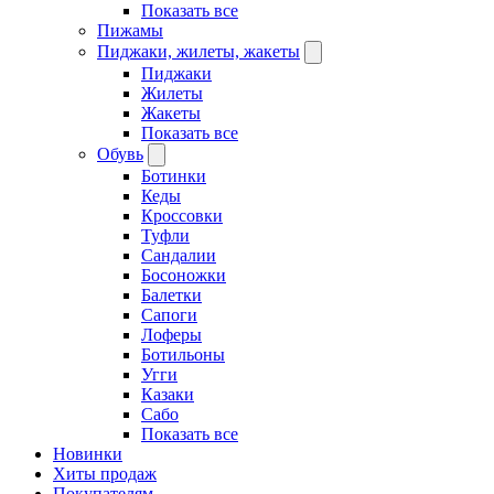
Показать все
Пижамы
Пиджаки, жилеты, жакеты
Пиджаки
Жилеты
Жакеты
Показать все
Обувь
Ботинки
Кеды
Кроссовки
Туфли
Сандалии
Босоножки
Балетки
Сапоги
Лоферы
Ботильоны
Угги
Казаки
Сабо
Показать все
Новинки
Хиты продаж
Покупателям