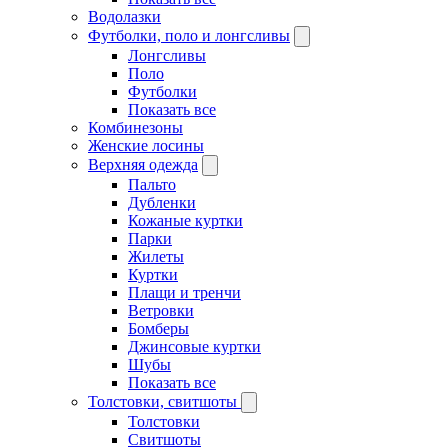
Водолазки
Футболки, поло и лонгсливы
Лонгсливы
Поло
Футболки
Показать все
Комбинезоны
Женские лосины
Верхняя одежда
Пальто
Дубленки
Кожаные куртки
Парки
Жилеты
Куртки
Плащи и тренчи
Ветровки
Бомберы
Джинсовые куртки
Шубы
Показать все
Толстовки, свитшоты
Толстовки
Свитшоты