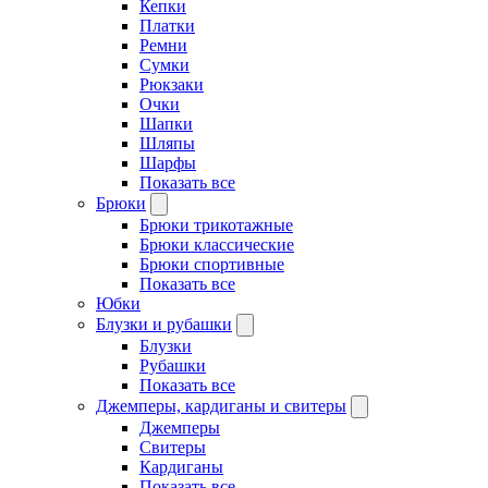
Кепки
Платки
Ремни
Сумки
Рюкзаки
Очки
Шапки
Шляпы
Шарфы
Показать все
Брюки
Брюки трикотажные
Брюки классические
Брюки спортивные
Показать все
Юбки
Блузки и рубашки
Блузки
Рубашки
Показать все
Джемперы, кардиганы и свитеры
Джемперы
Свитеры
Кардиганы
Показать все