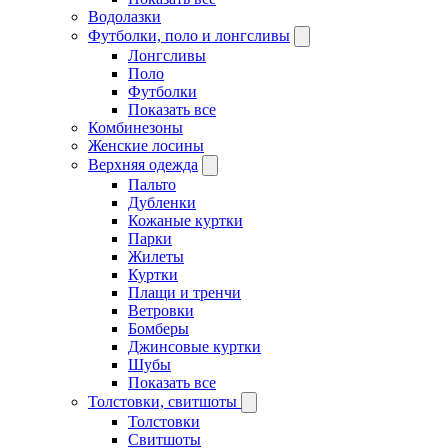
Водолазки
Футболки, поло и лонгсливы
Лонгсливы
Поло
Футболки
Показать все
Комбинезоны
Женские лосины
Верхняя одежда
Пальто
Дубленки
Кожаные куртки
Парки
Жилеты
Куртки
Плащи и тренчи
Ветровки
Бомберы
Джинсовые куртки
Шубы
Показать все
Толстовки, свитшоты
Толстовки
Свитшоты