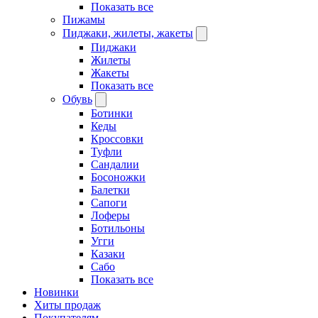
Показать все
Пижамы
Пиджаки, жилеты, жакеты
Пиджаки
Жилеты
Жакеты
Показать все
Обувь
Ботинки
Кеды
Кроссовки
Туфли
Сандалии
Босоножки
Балетки
Сапоги
Лоферы
Ботильоны
Угги
Казаки
Сабо
Показать все
Новинки
Хиты продаж
Покупателям