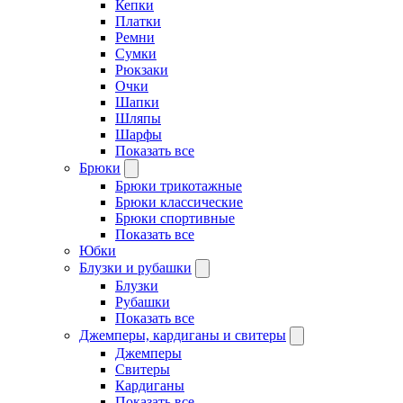
Кепки
Платки
Ремни
Сумки
Рюкзаки
Очки
Шапки
Шляпы
Шарфы
Показать все
Брюки
Брюки трикотажные
Брюки классические
Брюки спортивные
Показать все
Юбки
Блузки и рубашки
Блузки
Рубашки
Показать все
Джемперы, кардиганы и свитеры
Джемперы
Свитеры
Кардиганы
Показать все