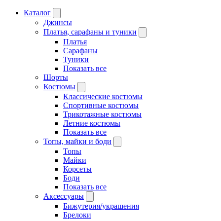
Каталог
Джинсы
Платья, сарафаны и туники
Платья
Сарафаны
Туники
Показать все
Шорты
Костюмы
Классические костюмы
Спортивные костюмы
Трикотажные костюмы
Летние костюмы
Показать все
Топы, майки и боди
Топы
Майки
Корсеты
Боди
Показать все
Аксессуары
Бижутерия/украшения
Брелоки