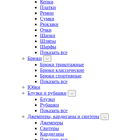
Кепки
Платки
Ремни
Сумки
Рюкзаки
Очки
Шапки
Шляпы
Шарфы
Показать все
Брюки
Брюки трикотажные
Брюки классические
Брюки спортивные
Показать все
Юбки
Блузки и рубашки
Блузки
Рубашки
Показать все
Джемперы, кардиганы и свитеры
Джемперы
Свитеры
Кардиганы
Показать все