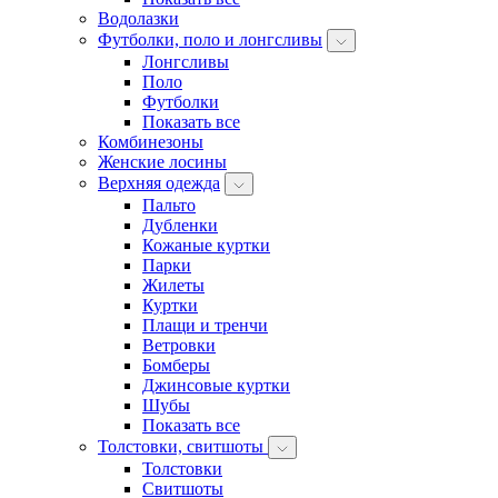
Водолазки
Футболки, поло и лонгсливы
Лонгсливы
Поло
Футболки
Показать все
Комбинезоны
Женские лосины
Верхняя одежда
Пальто
Дубленки
Кожаные куртки
Парки
Жилеты
Куртки
Плащи и тренчи
Ветровки
Бомберы
Джинсовые куртки
Шубы
Показать все
Толстовки, свитшоты
Толстовки
Свитшоты