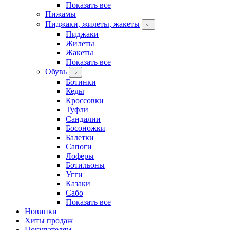
Показать все
Пижамы
Пиджаки, жилеты, жакеты
Пиджаки
Жилеты
Жакеты
Показать все
Обувь
Ботинки
Кеды
Кроссовки
Туфли
Сандалии
Босоножки
Балетки
Сапоги
Лоферы
Ботильоны
Угги
Казаки
Сабо
Показать все
Новинки
Хиты продаж
Покупателям