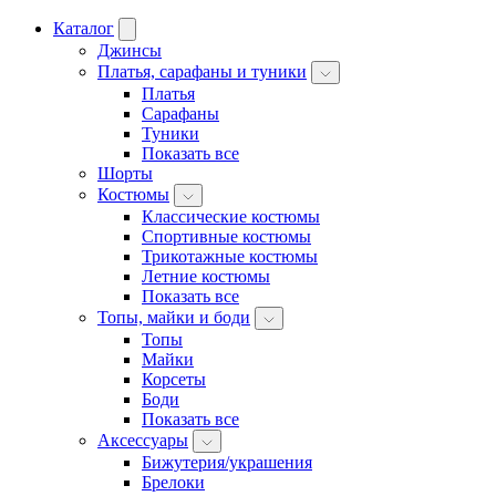
Каталог
Джинсы
Платья, сарафаны и туники
Платья
Сарафаны
Туники
Показать все
Шорты
Костюмы
Классические костюмы
Спортивные костюмы
Трикотажные костюмы
Летние костюмы
Показать все
Топы, майки и боди
Топы
Майки
Корсеты
Боди
Показать все
Аксессуары
Бижутерия/украшения
Брелоки