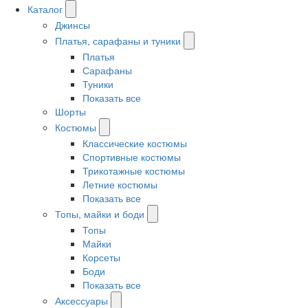
Каталог
Джинсы
Платья, сарафаны и туники
Платья
Сарафаны
Туники
Показать все
Шорты
Костюмы
Классические костюмы
Спортивные костюмы
Трикотажные костюмы
Летние костюмы
Показать все
Топы, майки и боди
Топы
Майки
Корсеты
Боди
Показать все
Аксессуары