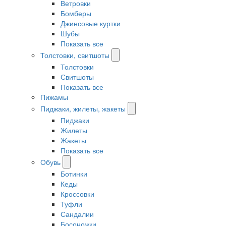
Ветровки
Бомберы
Джинсовые куртки
Шубы
Показать все
Толстовки, свитшоты
Толстовки
Свитшоты
Показать все
Пижамы
Пиджаки, жилеты, жакеты
Пиджаки
Жилеты
Жакеты
Показать все
Обувь
Ботинки
Кеды
Кроссовки
Туфли
Сандалии
Босоножки