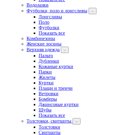
Водолазки
Футболки, поло и лонгсливы
Лонгсливы
Поло
Футболки
Показать все
Комбинезоны
Женские лосины
Верхняя одежда
Пальто
Дубленки
Кожаные куртки
Парки
Жилеты
Куртки
Плащи и тренчи
Ветровки
Бомберы
Джинсовые куртки
Шубы
Показать все
Толстовки, свитшоты
Толстовки
Свитшоты