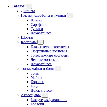
Каталог
Джинсы
Платья, сарафаны и туники
Платья
Сарафаны
Туники
Показать все
Шорты
Костюмы
Классические костюмы
Спортивные костюмы
Трикотажные костюмы
Летние костюмы
Показать все
Топы, майки и боди
Топы
Майки
Корсеты
Боди
Показать все
Аксессуары
Бижутерия/украшения
Брелоки