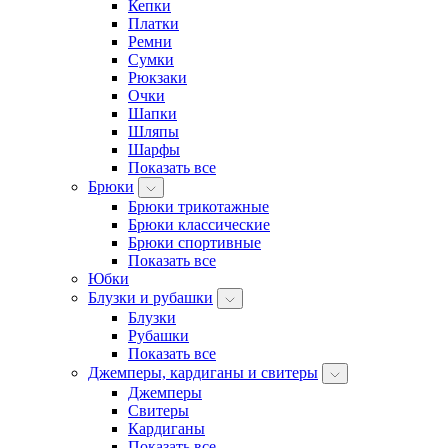
Кепки
Платки
Ремни
Сумки
Рюкзаки
Очки
Шапки
Шляпы
Шарфы
Показать все
Брюки
Брюки трикотажные
Брюки классические
Брюки спортивные
Показать все
Юбки
Блузки и рубашки
Блузки
Рубашки
Показать все
Джемперы, кардиганы и свитеры
Джемперы
Свитеры
Кардиганы
Показать все