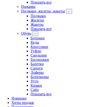
Показать все
Пижамы
Пиджаки, жилеты, жакеты
Пиджаки
Жилеты
Жакеты
Показать все
Обувь
Ботинки
Кеды
Кроссовки
Туфли
Сандалии
Босоножки
Балетки
Сапоги
Лоферы
Ботильоны
Угги
Казаки
Сабо
Показать все
Новинки
Хиты продаж
Покупателям