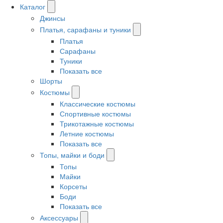
Каталог
Джинсы
Платья, сарафаны и туники
Платья
Сарафаны
Туники
Показать все
Шорты
Костюмы
Классические костюмы
Спортивные костюмы
Трикотажные костюмы
Летние костюмы
Показать все
Топы, майки и боди
Топы
Майки
Корсеты
Боди
Показать все
Аксессуары