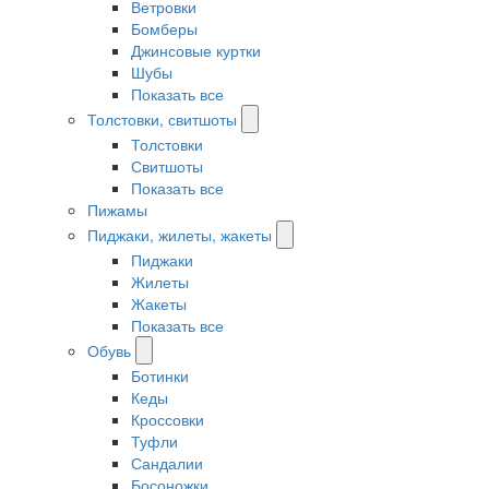
Ветровки
Бомберы
Джинсовые куртки
Шубы
Показать все
Толстовки, свитшоты
Толстовки
Свитшоты
Показать все
Пижамы
Пиджаки, жилеты, жакеты
Пиджаки
Жилеты
Жакеты
Показать все
Обувь
Ботинки
Кеды
Кроссовки
Туфли
Сандалии
Босоножки