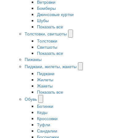
Ветровки
Бомберы
Джинсовые куртки
Шубы
Показать все
Толстовки, свитшоты
Толстовки
Свитшоты
Показать все
Пижамы
Пиджаки, жилеты, жакеты
Пиджаки
Жилеты
Жакеты
Показать все
Обувь
Ботинки
Кеды
Кроссовки
Туфли
Сандалии
Босоножки