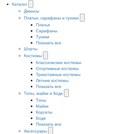
Каталог
Джинсы
Платья, сарафаны и туники
Платья
Сарафаны
Туники
Показать все
Шорты
Костюмы
Классические костюмы
Спортивные костюмы
Трикотажные костюмы
Летние костюмы
Показать все
Топы, майки и боди
Топы
Майки
Корсеты
Боди
Показать все
Аксессуары