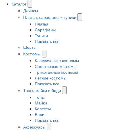
Каталог
Джинсы
Платья, сарафаны и туники
Платья
Сарафаны
Туники
Показать все
Шорты
Костюмы
Классические костюмы
Спортивные костюмы
Трикотажные костюмы
Летние костюмы
Показать все
Топы, майки и боди
Топы
Майки
Корсеты
Боди
Показать все
Аксессуары