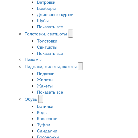
Ветровки
Бомберы
Джинсовые куртки
Шубы
Показать все
Толстовки, свитшоты
Толстовки
Свитшоты
Показать все
Пижамы
Пиджаки, жилеты, жакеты
Пиджаки
Жилеты
Жакеты
Показать все
Обувь
Ботинки
Кеды
Кроссовки
Туфли
Сандалии
Босоножки